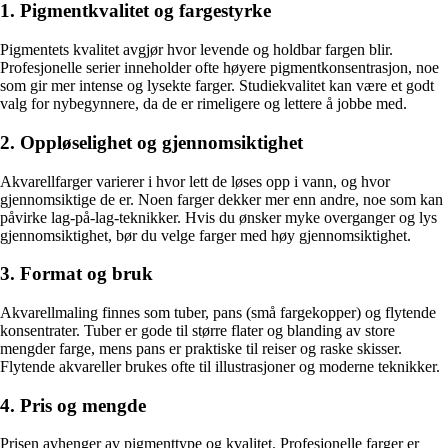
1. Pigmentkvalitet og fargestyrke
Pigmentets kvalitet avgjør hvor levende og holdbar fargen blir.
Profesjonelle serier inneholder ofte høyere pigmentkonsentrasjon, noe
som gir mer intense og lysekte farger. Studiekvalitet kan være et godt
valg for nybegynnere, da de er rimeligere og lettere å jobbe med.
2. Oppløselighet og gjennomsiktighet
Akvarellfarger varierer i hvor lett de løses opp i vann, og hvor
gjennomsiktige de er. Noen farger dekker mer enn andre, noe som kan
påvirke lag-på-lag-teknikker. Hvis du ønsker myke overganger og lys
gjennomsiktighet, bør du velge farger med høy gjennomsiktighet.
3. Format og bruk
Akvarellmaling finnes som tuber, pans (små fargekopper) og flytende
konsentrater. Tuber er gode til større flater og blanding av store
mengder farge, mens pans er praktiske til reiser og raske skisser.
Flytende akvareller brukes ofte til illustrasjoner og moderne teknikker.
4. Pris og mengde
Prisen avhenger av pigmenttype og kvalitet. Profesjonelle farger er