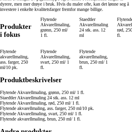
dyrere, men mer drøye i bruk. Hvis du maler ofte, kan det lønne seg å
investere i enkelte kvalitetsfarger fremfor mange billige.
Flytende
Staedtler
Flytend
Akvarellmaling,
Akvarellmaling
Akvarel
Produkter
grønn, 250 ml/
24 stk. ass. 12
rød, 250
i fokus
1 fl.
ml
fl.
Flytende
Flytende
Flytende
akvarellmaling,
Akvarellmaling,
akvarellmaling,
ass. farger, 250
svart, 250 ml/ 1
brun, 250 ml/ 1
ml/10 pk.
fl.
fl.
Produktbeskrivelser
Flytende Akvarellmaling, grønn, 250 ml/ 1 fl.
Staedtler Akvarellmaling 24 stk. ass. 12 ml
Flytende Akvarellmaling, rød, 250 ml/ 1 fl.
Flytende akvarellmaling, ass. farger, 250 ml/10 pk.
Flytende Akvarellmaling, svart, 250 ml/ 1 fl.
Flytende akvarellmaling, brun, 250 ml/ 1 fl.
Andre produkter