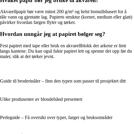
Hvilket papir bør jeg bruke til akvarell?
Akvarellpapir bør være minst 200 g/m² og helst bomullsbasert for å
tåle vann og gjentatte lag. Papirets struktur (kornet, medium eller glatt)
påvirker hvordan fargen flyter og tørker.
Hvordan unngår jeg at papiret bølger seg?
Fest papiret med tape eller bruk en akvarellblokk der arkene er limt
langs kantene. Du kan også fukte papiret lett og spenne det opp før du
maler, slik at det tørker jevnt.
Guide til broderinåler – finn den typen som passer til prosjektet ditt
Ulike produsenter av blondebånd presentert
Perleguide – Få oversikt over typer, farger og bruksområder