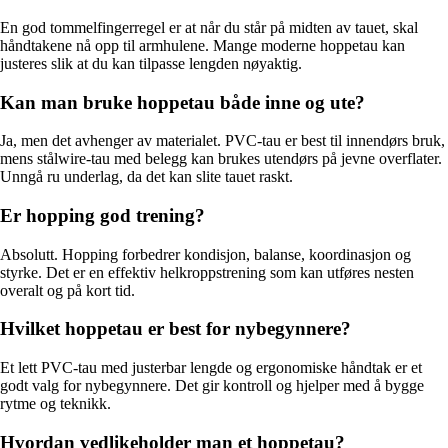
En god tommelfingerregel er at når du står på midten av tauet, skal
håndtakene nå opp til armhulene. Mange moderne hoppe­tau kan
justeres slik at du kan tilpasse lengden nøyaktig.
Kan man bruke hoppe­tau både inne og ute?
Ja, men det avhenger av materialet. PVC-tau er best til innendørs bruk,
mens stålwire-tau med belegg kan brukes utendørs på jevne overflater.
Unngå ru underlag, da det kan slite tauet raskt.
Er hopping god trening?
Absolutt. Hopping forbedrer kondisjon, balanse, koordinasjon og
styrke. Det er en effektiv helkroppstrening som kan utføres nesten
overalt og på kort tid.
Hvilket hoppe­tau er best for nybegynnere?
Et lett PVC-tau med justerbar lengde og ergonomiske håndtak er et
godt valg for nybegynnere. Det gir kontroll og hjelper med å bygge
rytme og teknikk.
Hvordan vedlikeholder man et hoppe­tau?