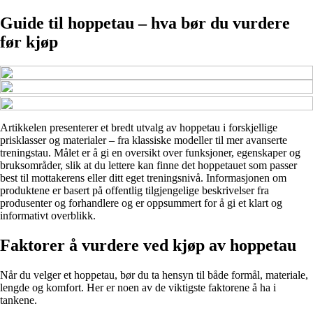
Guide til hoppetau – hva bør du vurdere
før kjøp
Artikkelen presenterer et bredt utvalg av hoppe­tau i forskjellige
prisklasser og materialer – fra klassiske modeller til mer avanserte
trenings­tau. Målet er å gi en oversikt over funksjoner, egenskaper og
bruksområder, slik at du lettere kan finne det hoppe­tauet som passer
best til mottakerens eller ditt eget treningsnivå. Informasjonen om
produktene er basert på offentlig tilgjengelige beskrivelser fra
produsenter og forhandlere og er oppsummert for å gi et klart og
informativt overblikk.
Faktorer å vurdere ved kjøp av hoppe­tau
Når du velger et hoppe­tau, bør du ta hensyn til både formål, materiale,
lengde og komfort. Her er noen av de viktigste faktorene å ha i
tankene.