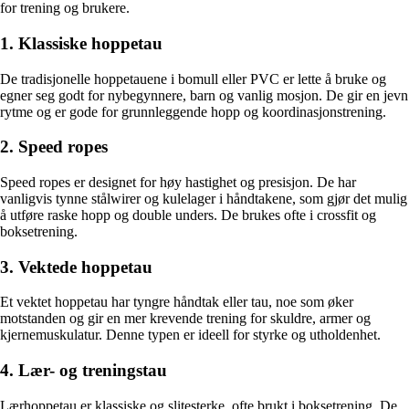
for trening og brukere.
1. Klassiske hoppe­tau
De tradisjonelle hoppe­tauene i bomull eller PVC er lette å bruke og
egner seg godt for nybegynnere, barn og vanlig mosjon. De gir en jevn
rytme og er gode for grunnleggende hopp og koordinasjonstrening.
2. Speed ropes
Speed ropes er designet for høy hastighet og presisjon. De har
vanligvis tynne stålwirer og kulelager i håndtakene, som gjør det mulig
å utføre raske hopp og double unders. De brukes ofte i crossfit og
boksetrening.
3. Vektede hoppe­tau
Et vektet hoppe­tau har tyngre håndtak eller tau, noe som øker
motstanden og gir en mer krevende trening for skuldre, armer og
kjernemuskulatur. Denne typen er ideell for styrke og utholdenhet.
4. Lær- og treningstau
Lærhoppe­tau er klassiske og slitesterke, ofte brukt i boksetrening. De