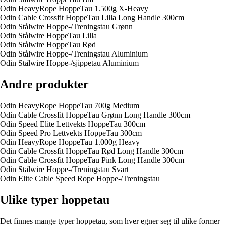
Odin HeavyRope HoppeTau 1.500g X-Heavy
Odin Cable Crossfit HoppeTau Lilla Long Handle 300cm
Odin Stålwire Hoppe-/Treningstau Grønn
Odin Stålwire HoppeTau Lilla
Odin Stålwire HoppeTau Rød
Odin Stålwire Hoppe-/Treningstau Aluminium
Odin Stålwire Hoppe-/sjippetau Aluminium
Andre produkter
Odin HeavyRope HoppeTau 700g Medium
Odin Cable Crossfit HoppeTau Grønn Long Handle 300cm
Odin Speed Elite Lettvekts HoppeTau 300cm
Odin Speed Pro Lettvekts HoppeTau 300cm
Odin HeavyRope HoppeTau 1.000g Heavy
Odin Cable Crossfit HoppeTau Rød Long Handle 300cm
Odin Cable Crossfit HoppeTau Pink Long Handle 300cm
Odin Stålwire Hoppe-/Treningstau Svart
Odin Elite Cable Speed Rope Hoppe-/Treningstau
Ulike typer hoppe­tau
Det finnes mange typer hoppe­tau, som hver egner seg til ulike former