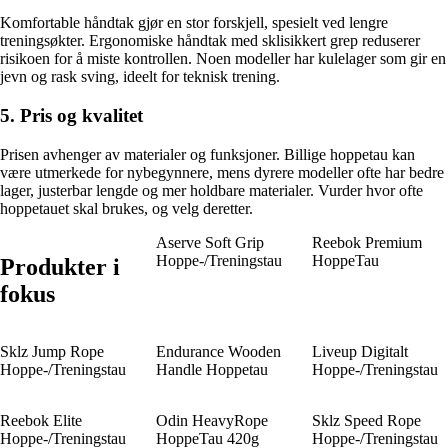
Komfortable håndtak gjør en stor forskjell, spesielt ved lengre
treningsøkter. Ergonomiske håndtak med sklisikkert grep reduserer
risikoen for å miste kontrollen. Noen modeller har kulelager som gir en
jevn og rask sving, ideelt for teknisk trening.
5. Pris og kvalitet
Prisen avhenger av materialer og funksjoner. Billige hoppe­tau kan
være utmerkede for nybegynnere, mens dyrere modeller ofte har bedre
lager, justerbar lengde og mer holdbare materialer. Vurder hvor ofte
hoppe­tauet skal brukes, og velg deretter.
Aserve Soft Grip
Reebok Premium
Hoppe-/Treningstau
HoppeTau
Produkter i
fokus
Sklz Jump Rope
Endurance Wooden
Liveup Digitalt
Hoppe-/Treningstau
Handle Hoppetau
Hoppe-/Treningstau
Reebok Elite
Odin HeavyRope
Sklz Speed Rope
Hoppe-/Treningstau
HoppeTau 420g
Hoppe-/Treningstau