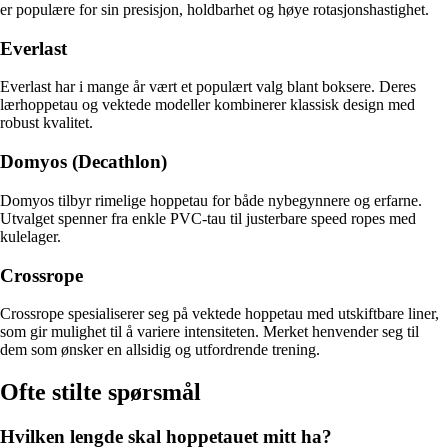
er populære for sin presisjon, holdbarhet og høye rotasjonshastighet.
Everlast
Everlast har i mange år vært et populært valg blant boksere. Deres
lærhoppe­tau og vektede modeller kombinerer klassisk design med
robust kvalitet.
Domyos (Decathlon)
Domyos tilbyr rimelige hoppe­tau for både nybegynnere og erfarne.
Utvalget spenner fra enkle PVC-tau til justerbare speed ropes med
kulelager.
Crossrope
Crossrope spesialiserer seg på vektede hoppe­tau med utskiftbare liner,
som gir mulighet til å variere intensiteten. Merket henvender seg til
dem som ønsker en allsidig og utfordrende trening.
Ofte stilte spørsmål
Hvilken lengde skal hoppe­tauet mitt ha?