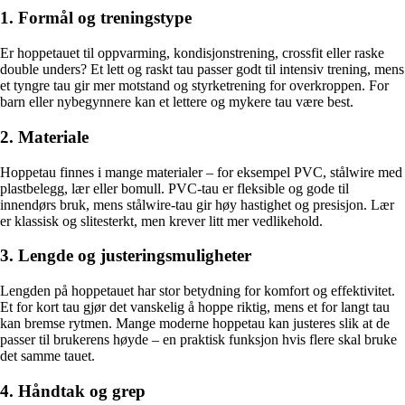
1. Formål og treningstype
Er hoppe­tauet til oppvarming, kondisjonstrening, crossfit eller raske
double unders? Et lett og raskt tau passer godt til intensiv trening, mens
et tyngre tau gir mer motstand og styrketrening for overkroppen. For
barn eller nybegynnere kan et lettere og mykere tau være best.
2. Materiale
Hoppe­tau finnes i mange materialer – for eksempel PVC, stålwire med
plastbelegg, lær eller bomull. PVC-tau er fleksible og gode til
innendørs bruk, mens stålwire-tau gir høy hastighet og presisjon. Lær
er klassisk og slitesterkt, men krever litt mer vedlikehold.
3. Lengde og justeringsmuligheter
Lengden på hoppe­tauet har stor betydning for komfort og effektivitet.
Et for kort tau gjør det vanskelig å hoppe riktig, mens et for langt tau
kan bremse rytmen. Mange moderne hoppe­tau kan justeres slik at de
passer til brukerens høyde – en praktisk funksjon hvis flere skal bruke
det samme tauet.
4. Håndtak og grep