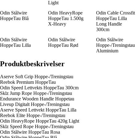
Light
Odin Stålwire
Odin HeavyRope
Odin Cable Crossfit
HoppeTau Blå
HoppeTau 1.500g
HoppeTau Lilla
X-Heavy
Long Handle
300cm
Odin Stålwire
Odin Stålwire
Odin Stålwire
HoppeTau Lilla
HoppeTau Rød
Hoppe-/Treningstau
Aluminium
Produktbeskrivelser
Aserve Soft Grip Hoppe-/Treningstau
Reebok Premium HoppeTau
Odin Speed Lettvekts HoppeTau 300cm
Sklz Jump Rope Hoppe-/Treningstau
Endurance Wooden Handle Hoppetau
Liveup Digitalt Hoppe-/Treningstau
Aserve Speed Lettvekt HoppeTau Lilla
Reebok Elite Hoppe-/Treningstau
Odin HeavyRope HoppeTau 420g Light
Sklz Speed Rope Hoppe-/Treningstau
Odin Stålwire HoppeTau Rosa
Odin Stålwire HoppeTau Blå