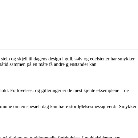
in og skjell til dagens design i gull, sølv og edelstener har smykker
og nåtid sammen på en måte få andre gjenstander kan.
old. Forlovelses- og gifteringer er de mest kjente eksemplene – de
 minne om en spesiell dag kan bære stor følelsesmessig verdi. Smykker
gn på rikdom og guddommelig forbindelse. I middelalderen var