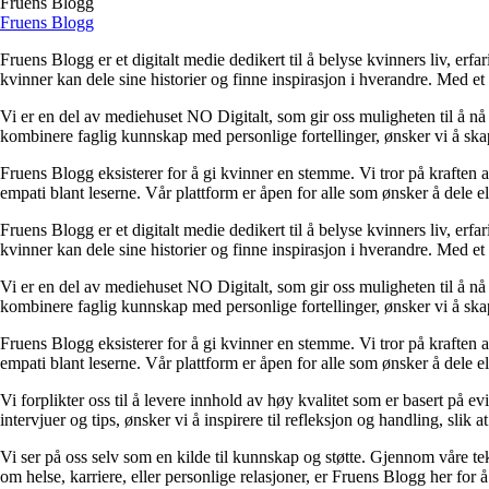
Fruens Blogg
Fruens Blogg
Fruens Blogg er et digitalt medie dedikert til å belyse kvinners liv, erf
kvinner kan dele sine historier og finne inspirasjon i hverandre. Med et
Vi er en del av mediehuset NO Digitalt, som gir oss muligheten til å nå 
kombinere faglig kunnskap med personlige fortellinger, ønsker vi å skap
Fruens Blogg eksisterer for å gi kvinner en stemme. Vi tror på kraften av
empati blant leserne. Vår plattform er åpen for alle som ønsker å dele el
Fruens Blogg er et digitalt medie dedikert til å belyse kvinners liv, erf
kvinner kan dele sine historier og finne inspirasjon i hverandre. Med et
Vi er en del av mediehuset NO Digitalt, som gir oss muligheten til å nå 
kombinere faglig kunnskap med personlige fortellinger, ønsker vi å skap
Fruens Blogg eksisterer for å gi kvinner en stemme. Vi tror på kraften av
empati blant leserne. Vår plattform er åpen for alle som ønsker å dele el
Vi forplikter oss til å levere innhold av høy kvalitet som er basert på ev
intervjuer og tips, ønsker vi å inspirere til refleksjon og handling, slik at
Vi ser på oss selv som en kilde til kunnskap og støtte. Gjennom våre te
om helse, karriere, eller personlige relasjoner, er Fruens Blogg her for 