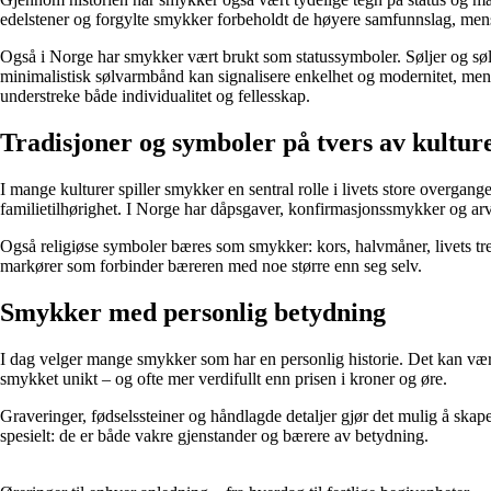
edelstener og forgylte smykker forbeholdt de høyere samfunnslag, mens
Også i Norge har smykker vært brukt som statussymboler. Søljer og sølvb
minimalistisk sølvarmbånd kan signalisere enkelhet og modernitet, mens
understreke både individualitet og fellesskap.
Tradisjoner og symboler på tvers av kultur
I mange kulturer spiller smykker en sentral rolle i livets store overgan
familietilhørighet. I Norge har dåpsgaver, konfirmasjonssmykker og arve
Også religiøse symboler bæres som smykker: kors, halvmåner, livets tr
markører som forbinder bæreren med noe større enn seg selv.
Smykker med personlig betydning
I dag velger mange smykker som har en personlig historie. Det kan være
smykket unikt – og ofte mer verdifullt enn prisen i kroner og øre.
Graveringer, fødselssteiner og håndlagde detaljer gjør det mulig å skap
spesielt: de er både vakre gjenstander og bærere av betydning.