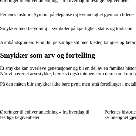
Øreringer til enhver anledning – fra hverdag til festlige begivenheter
Perlenes historie: Symbol på eleganse og kvinnelighet gjennom tidene
Smykker med betydning – symboler på kjærlighet, status og tradisjon
Armbåndsguiden: Finn din personlige stil med kjeder, bangles og lær
Smykker som arv og fortelling
Et smykke kan overleve generasjoner og bli en del av en families historie
Når vi bærer et arvestykke, bærer vi også minnene om dem som kom fø
På den måten blir smykker ikke bare pynt, men små fortellinger i metall
Øreringer til enhver anledning – fra hverdag til
Perlenes histori
festlige begivenheter
kvinnelighet gj