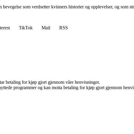
n bevegelse som verdsetter kvinners historier og opplevelser, og som stre
terest
TikTok
Mail
RSS
tar betaling for kjøp gjort gjennom våre henvisninger.
knyttede programmer og kan motta betaling for kjøp gjort gjennom henvisn