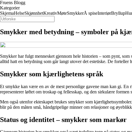
Fruens Blogg
Kategorier
Skjema
Helse
Skjønnhet
Kreativ
Møte
Smykker
Å spise
Interiør
Bryllup
Hu
Smykker med betydning – symboler på kjærli
Smykker har fulgt mennesket gjennom hele historien – som pynt, som sta
alltid hatt en betydning som går langt utover det estetiske. De forteller
Smykker som kjærlighetens språk
Et smykke kan være en av de mest personlige gavene man kan gi. En ring
representerer løftet om troskap og fellesskap, og den sirkulære formen 
Men også utenfor ekteskapet brukes smykker som kjærlighetssymboler. 
blir på den måten små, håndgripelige minner om relasjoner og øyeblikk
Status og identitet – smykker som markør
Gjennom historien har smykker også vært tydelige tegn på status og ma