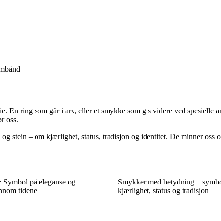
armbånd
. En ring som går i arv, eller et smykke som gis videre ved spesielle anl
r oss.
 og stein – om kjærlighet, status, tradisjon og identitet. De minner os
e: Symbol på eleganse og
Smykker med betydning – symbo
ennom tidene
kjærlighet, status og tradisjon