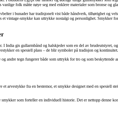
 vanlige folk måtte nøye seg med enklere materialer som bronse og gla
elter i bunader har tradisjonelt vist både håndverk, tilhørighet og vels
 et vintage-smykke kan uttrykke nostalgi og personlighet. Smykker forte
er
ger. I India gis gullarmbånd og halskjeder som en del av brudeutstyret, o
stykker en spesiell plass – de blir symboler på tradisjon og kontinuitet
e og andre tegn fungerer både som uttrykk for tro og som beskyttende a
 et arvestykke fra en bestemor, et smykke designet med en spesiell stei
e smykker som forteller en individuell historie. Det er nettopp denne ko