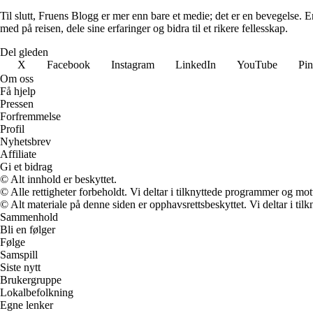
Til slutt, Fruens Blogg er mer enn bare et medie; det er en bevegelse. E
med på reisen, dele sine erfaringer og bidra til et rikere fellesskap.
Del gleden
X
Facebook
Instagram
LinkedIn
YouTube
Pin
Om oss
Få hjelp
Pressen
Forfremmelse
Profil
Nyhetsbrev
Affiliate
Gi et bidrag
© Alt innhold er beskyttet.
© Alle rettigheter forbeholdt. Vi deltar i tilknyttede programmer og mot
© Alt materiale på denne siden er opphavsrettsbeskyttet. Vi deltar i til
Sammenhold
Bli en følger
Følge
Samspill
Siste nytt
Brukergruppe
Lokalbefolkning
Egne lenker