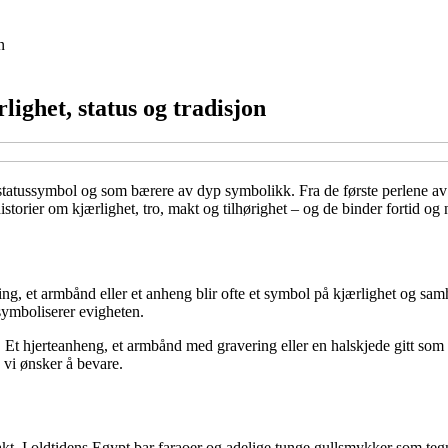
n
ghet, status og tradisjon
tussymbol og som bærere av dyp symbolikk. Fra de første perlene av ste
 historier om kjærlighet, tro, makt og tilhørighet – og de binder fortid 
, et armbånd eller et anheng blir ofte et symbol på kjærlighet og samh
symboliserer evigheten.
Et hjerteanheng, et armbånd med gravering eller en halskjede gitt som
 vi ønsker å bevare.
kt. I oldtidens Egypt bar faraoer og adelige tunge gullsmykker som te