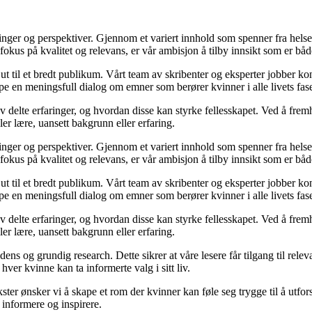
aringer og perspektiver. Gjennom et variert innhold som spenner fra helse 
 fokus på kvalitet og relevans, er vår ambisjon å tilby innsikt som er bå
ut til et bredt publikum. Vårt team av skribenter og eksperter jobber ko
e en meningsfull dialog om emner som berører kvinner i alle livets fase
 delte erfaringer, og hvordan disse kan styrke fellesskapet. Ved å fremhe
ler lære, uansett bakgrunn eller erfaring.
aringer og perspektiver. Gjennom et variert innhold som spenner fra helse 
 fokus på kvalitet og relevans, er vår ambisjon å tilby innsikt som er bå
ut til et bredt publikum. Vårt team av skribenter og eksperter jobber ko
e en meningsfull dialog om emner som berører kvinner i alle livets fase
 delte erfaringer, og hvordan disse kan styrke fellesskapet. Ved å fremhe
ler lære, uansett bakgrunn eller erfaring.
idens og grundig research. Dette sikrer at våre lesere får tilgang til rel
 hver kvinne kan ta informerte valg i sitt liv.
kster ønsker vi å skape et rom der kvinner kan føle seg trygge til å ut
å informere og inspirere.